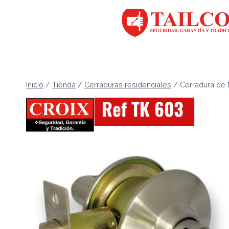
Saltar
al
contenido
Inicio
/
Tienda
/
Cerraduras residenciales
/
Cerradura de 