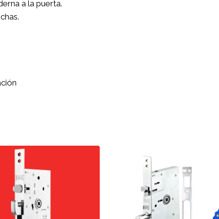
erna a la puerta.
echas.
ación