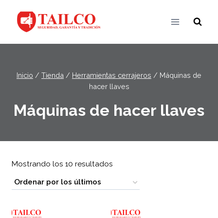
Saltar
al
contenido
Inicio
/
Tienda
/
Herramientas cerrajeros
/
Máquinas de
hacer llaves
Máquinas de hacer llaves
Ordenado
Mostrando los 10 resultados
por
los
últimos