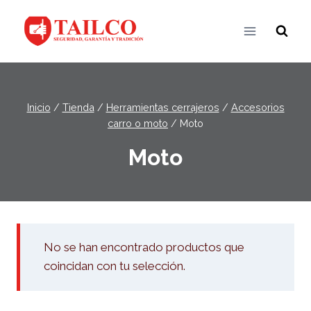
Saltar
al
contenido
Inicio
/
Tienda
/
Herramientas cerrajeros
/
Accesorios
carro o moto
/
Moto
Moto
No se han encontrado productos que
coincidan con tu selección.