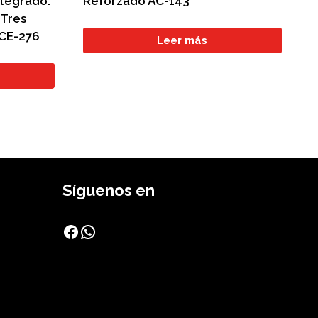
ntegrado.
Reforzado AC-143
 Tres
 CE-276
Leer más
Síguenos en
Facebook
WhatsApp