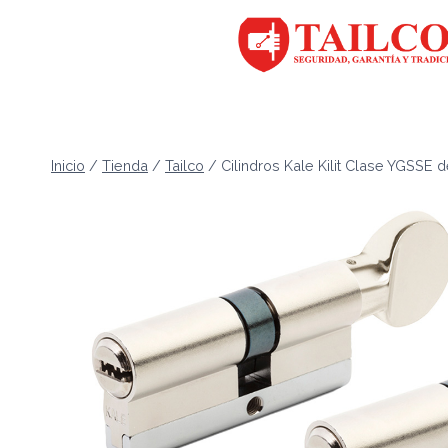
Saltar
al
contenido
Inicio
/
Tienda
/
Tailco
/
Cilindros Kale Kilit Clase YGSSE