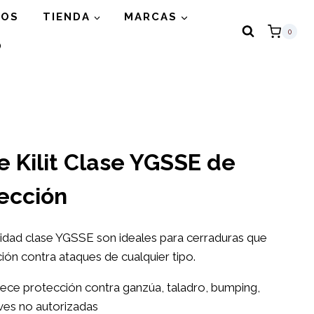
GOS
TIENDA
MARCAS
0
O
e Kilit Clase YGSSE de
ección
uridad clase YGSSE son ideales para cerraduras que
ón contra ataques de cualquier tipo.
rece protección contra ganzúa, taladro, bumping,
aves no autorizadas