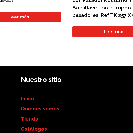
CE-217
con Pasador Nocturno I
Bocallave tipo europeo.
pasadores. Ref TK 257 X
Leer más
Leer más
Nuestro sitio
Inicio
Quienes somos
Tienda
Catálogos