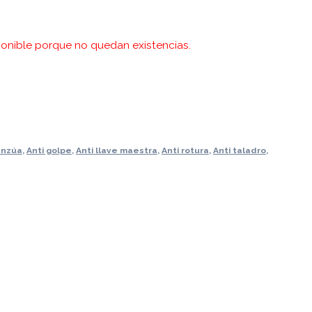
onible porque no quedan existencias.
anzúa
,
Anti golpe
,
Anti llave maestra
,
Anti rotura
,
Anti taladro
,