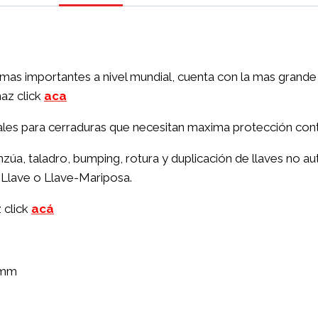
as mas importantes a nivel mundial, cuenta con la mas grand
haz click
aca
ales para cerraduras que necesitan maxima protección contr
zúa, taladro, bumping, rotura y duplicación de llaves no a
-Llave o Llave-Mariposa.
 click
acá
0mm