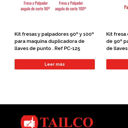
Kit fresas y palpadores 90º y 100º
Kit fresa
para maquina duplicadora de
de 90º p
llaves de punto . Ref PC-125
de llaves
Leer más