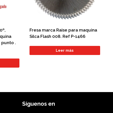
0º,
Fresa marca Raise para maquina
aquina
Silca Flash 008. Ref P-1466
 punto .
Leer más
Síguenos en